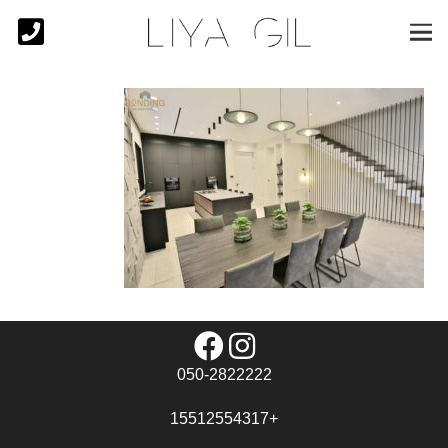
050-2822222
+15512554317