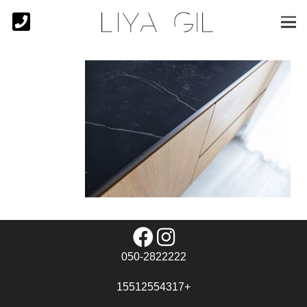
050-2822222
+15512554317