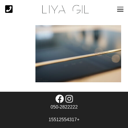
050-2822222
+15512554317